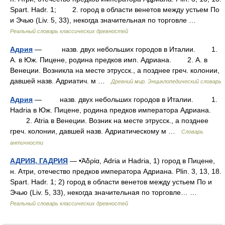
Spart. Hadr. 1; 2. город в области венетов между устьем По
и Эчью (Liv. 5, 33), некогда значительная по торговле …
Реальный словарь классических древностей
Адрия
— назв. двух небольших городов в Италии. 1.
А. в Юж. Пицене, родина предков имп. Адриана. 2. А. в
Венеции. Возникла на месте этрусск., а позднее греч. колонии,
давшей назв. Адриатич. м …
Древний мир. Энциклопедический словарь
Адрия
— назв. двух небольших городов в Италии. 1.
Hadria в Юж. Пицене, родина предков императора Адриана.
2. Atria в Венеции. Возник на месте этрусск., а позднее
греч. колонии, давшей назв. Адриатическому м …
Словарь
античности
АДРИЯ, ГАДРИЯ
— •Άδρία, Adria и Hadria, 1) город в Пицене,
н. Атри, отечество предков императора Адриана. Рliп. 3, 13, 18.
Spart. Hadr. 1; 2) город в области венетов между устьем По и
Эчью (Liv. 5, 33), некогда значительная по торговле… …
Реальный словарь классических древностей