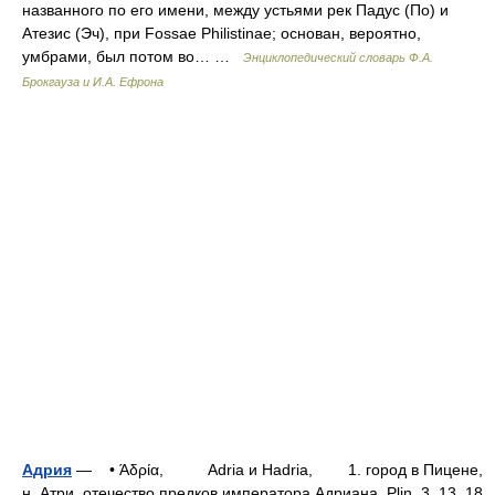
названного по его имени, между устьями рек Падус (По) и
Атезис (Эч), при Fossae Philistinae; основан, вероятно,
умбрами, был потом во… …
Энциклопедический словарь Ф.А.
Брокгауза и И.А. Ефрона
Адрия
— • Άδρία, Adria и Hadria, 1. город в Пицене,
н. Атри, отечество предков императора Адриана. Plin. 3, 13, 18.